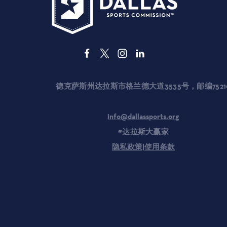
德克萨斯州达拉斯市格兰德大道3535号，邮编75210
info@dallassports.org
#达拉斯大赢家
隐私政策
|
使用条款
规划师
活动
场地
新闻发布室