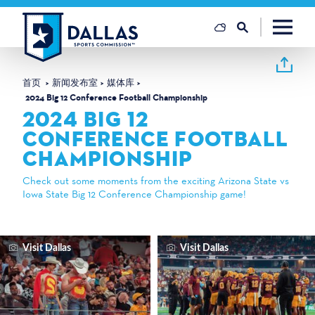
跳至内容
首页
新闻发布室
媒体库
2024 Big 12 Conference Football Championship
2024 BIG 12
CONFERENCE FOOTBALL
CHAMPIONSHIP
Check out some moments from the exciting Arizona State vs
Iowa State Big 12 Conference Championship game!
Visit Dallas
Visit Dallas