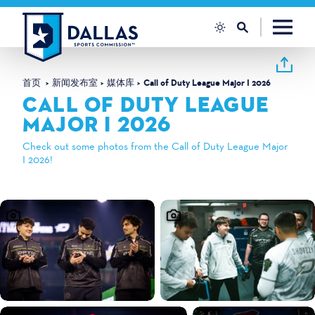
跳至内容
首页
新闻发布室
媒体库
Call of Duty League Major I 2026
CALL OF DUTY LEAGUE
MAJOR I 2026
Check out some photos from the Call of Duty League Major
I 2026!