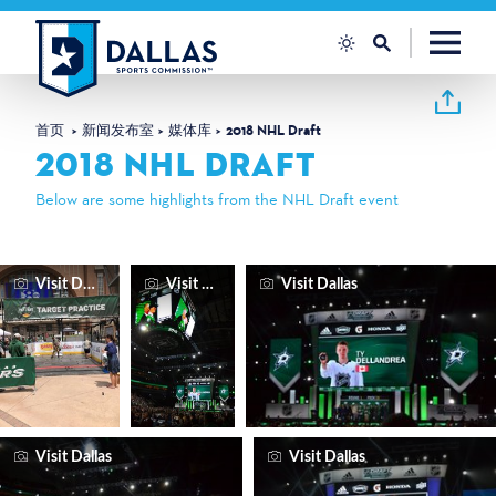
跳至内容
首页
新闻发布室
媒体库
2018 NHL Draft
2018 NHL DRAFT
Below are some highlights from the NHL Draft event
Visit Dallas
Visit Dallas
Visit Dallas
Visit Dallas
Visit Dallas