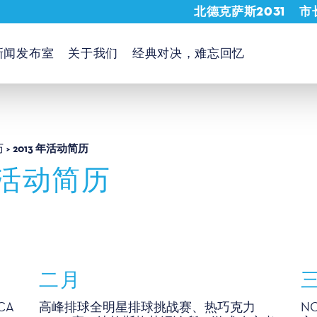
北德克萨斯2031
市
新闻发布室
关于我们
经典对决，难忘回忆
2013 年活动简历
历
年活动简历
二月
CA
高峰排球全明星排球挑战赛、热巧克力
N