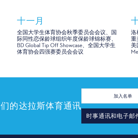
十一月
全国大学生体育协会秋季委员会会议、国
洛
际同性恋保龄球组织年度保龄球锦标赛、
重
BD Global Tip Off Showcase、全国大学生
美
体育协会四强赛委员会会议
M
电
子
邮
我们的达拉斯体育通讯
件
地
时事通讯和电子邮
址