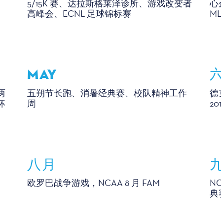
5/15K 赛、达拉斯格莱泽诊所、游戏改变者
心
高峰会、ECNL 足球锦标赛
ML
MAY
两
五朔节长跑、消暑经典赛、校队精神工作
德
杯
周
2
八月
欧罗巴战争游戏，NCAA 8 月 FAM
N
典