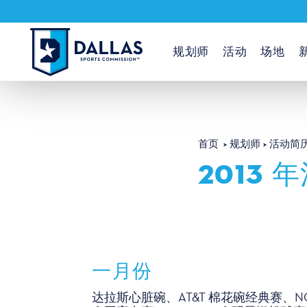
跳至内容
规划师
活动
场地
首页
规划师
活动简
2013 
一月份
达拉斯心脏碗、AT&T 棉花碗经典赛、N