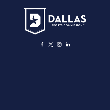
3535 Grand Ave
Dallas, Texas 75210
info@dallassports.org
#DallasBIGWins
Política de privacidad
|
Condiciones de uso