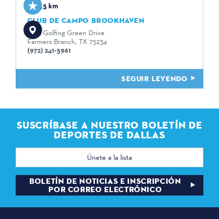
3,5 km
CLUB DE CAMPO BROOKHAVEN
3333 Golfing Green Drive
Farmers Branch, TX 75234
(972) 241-5961
SEGUIR LEYENDO
SUSCRÍBASE A NUESTRO BOLETÍN DE
DEPORTES DE DALLAS
Dirección
de
correo
electrónico
BOLETÍN DE NOTICIAS E INSCRIPCIÓN
POR CORREO ELECTRÓNICO