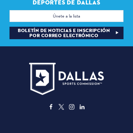
DEPORTES DE DALLAS
Dirección
de
correo
electrónico
BOLETÍN DE NOTICIAS E INSCRIPCIÓN
POR CORREO ELECTRÓNICO
3535 Grand Ave
Dallas, Texas 75210