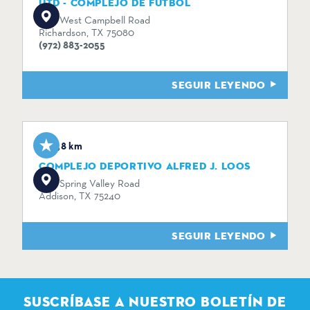
UTD - COMPLEJO DE FÚTBOL
800 West Campbell Road
Richardson, TX 75080
(972) 883-2055
SEGUIR LEYENDO
5,8 km
COMPLEJO DEPORTIVO ALFRED J. LOOS
3815 Spring Valley Road
Addison, TX 75240
SEGUIR LEYENDO
SUSCRÍBASE A NUESTRO BOLETÍN DE