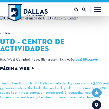
Ir al contenido
Inicio
UTD - CENTRO DE
ACTIVIDADES
(972) 883-2096
800 West Campbell Road
Richardson, TX 75080
PÁGINA WEB
The multi-million dollar UT Dallas Athletic facility consists of a 3,200 seat
gymnasium where the basketball and volleyball teams compete, a 4,000
square foot fitness center, an indoor pool, 8 racquetball courts, and
locker rooms and training facilities for the entire athletic department.