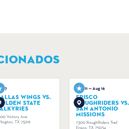
CIONADOS
ug 7
Aug 11 — Aug 16
ALLAS WINGS VS.
FRISCO
GOLDEN STATE
ROUGHRIDERS VS
ALKYRIES
SAN ANTONIO
MISSIONS
500 Victory Ave
lington, TX 75219
7300 RoughRiders Trail
Frisco, TX 75034