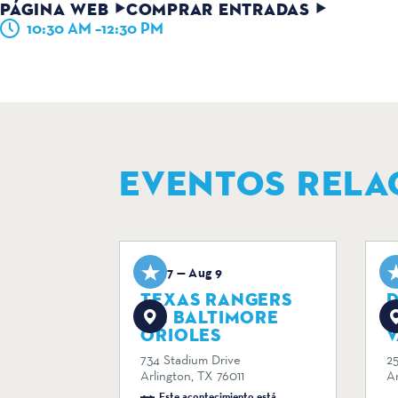
PÁGINA WEB
COMPRAR ENTRADAS
10:30 AM –12:30 PM
EVENTOS RELA
Aug 7 — Aug 9
A
TEXAS RANGERS
D
VS. BALTIMORE
ORIOLES
V
734 Stadium Drive
2
Arlington, TX 76011
Ar
Este acontecimiento está