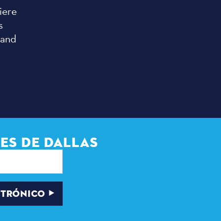
iere
s
 and
ES DE DALLAS
CTRÓNICO