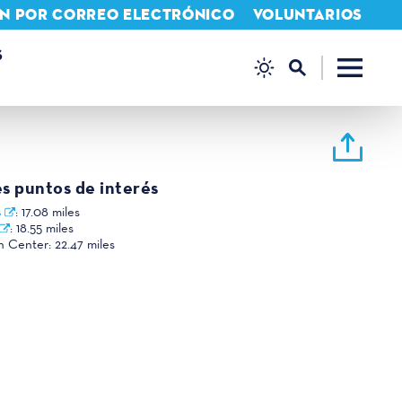
IÓN POR CORREO ELECTRÓNICO
VOLUNTARIOS
S
es puntos de interés
s
:
17.08 miles
:
18.55 miles
n Center:
22.47 miles