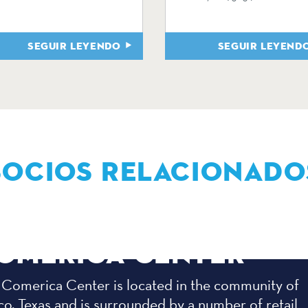
SEGUIR LEYENDO
SEGUIR LEYEND
SOCIOS RELACIONADO
OMERICA CENTER
 Comerica Center is located in the community of
co, Texas and is surrounded by a number of retail