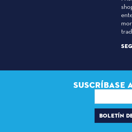
sho
ent
more
tra
SEG
SUSCRÍBASE 
Dirección
de
correo
electrónico
BOLETÍN D