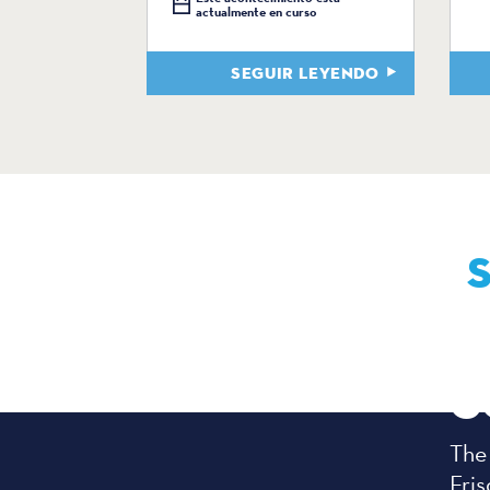
actualmente en curso
SEGUIR LEYENDO
C
The
Fris