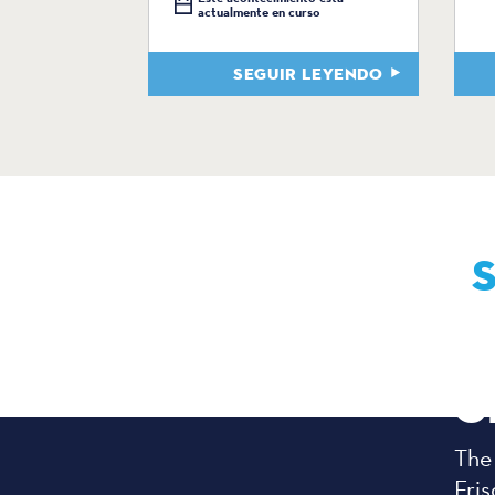
actualmente en curso
SEGUIR LEYENDO
C
The
Fris