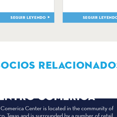
SEGUIR LEYENDO
SEGUIR LEYEND
SOCIOS RELACIONADO
ENTRO COMERICA
 Comerica Center is located in the community of
co, Texas and is surrounded by a number of retail