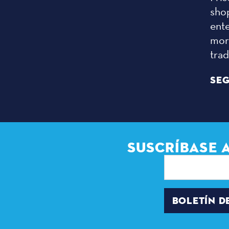
sho
ent
more
tra
SEG
SUSCRÍBASE 
Dirección
de
correo
electrónico
BOLETÍN D