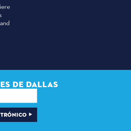
iere
s
 and
ES DE DALLAS
CTRÓNICO