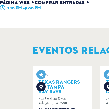
PÁGINA WEB
COMPRAR ENTRADAS
7:10 PM –9:00 PM
EVENTOS RELA
Aug 3
A
TEXAS RANGERS
VS. TAMPA
V
BAY RAYS
734 Stadium Drive
7
Arlington, TX 76011
Ar
Este acontecimiento está