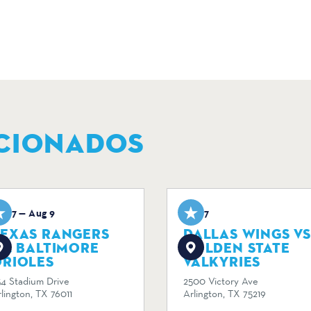
CIONADOS
ug 7 — Aug 9
Aug 7
TEXAS RANGERS
DALLAS WINGS VS
S. BALTIMORE
GOLDEN STATE
ORIOLES
VALKYRIES
34 Stadium Drive
2500 Victory Ave
lington, TX 76011
Arlington, TX 75219