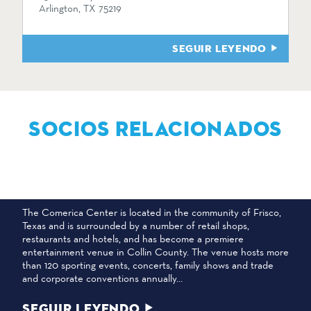
Arlington, TX 75219
SEGUIR LEYENDO
SOCIOS RELACIONADOS
COMERICA CENTER
The Comerica Center is located in the community of Frisco,
Texas and is surrounded by a number of retail shops,
restaurants and hotels, and has become a premiere
entertainment venue in Collin County. The venue hosts more
than 120 sporting events, concerts, family shows and trade
and corporate conventions annually…
SEGUIR LEYENDO