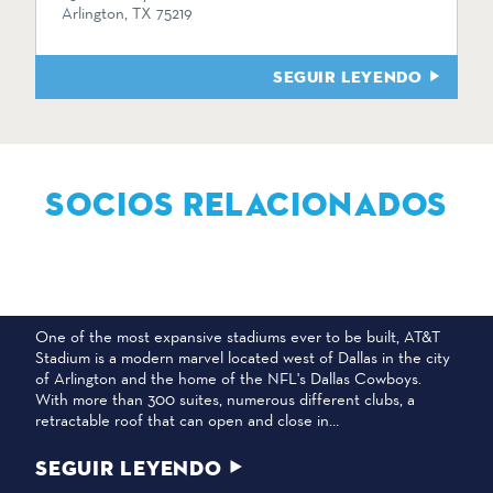
Arlington, TX 75219
SEGUIR LEYENDO
SOCIOS RELACIONADOS
ESTADIO AT&T
One of the most expansive stadiums ever to be built, AT&T
Stadium is a modern marvel located west of Dallas in the city
of Arlington and the home of the NFL's Dallas Cowboys.
With more than 300 suites, numerous different clubs, a
retractable roof that can open and close in…
SEGUIR LEYENDO