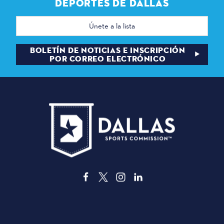
DEPORTES DE DALLAS
Dirección
de
correo
electrónico
BOLETÍN DE NOTICIAS E INSCRIPCIÓN
POR CORREO ELECTRÓNICO
3535 Grand Ave
Dallas, Texas 75210