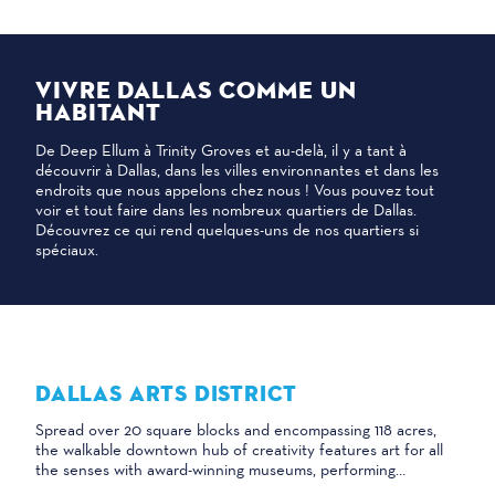
VIVRE DALLAS COMME UN
HABITANT
De Deep Ellum à Trinity Groves et au-delà, il y a tant à
découvrir à Dallas, dans les villes environnantes et dans les
endroits que nous appelons chez nous ! Vous pouvez tout
voir et tout faire dans les nombreux quartiers de Dallas.
Découvrez ce qui rend quelques-uns de nos quartiers si
spéciaux.
DALLAS ARTS DISTRICT
Spread over 20 square blocks and encompassing 118 acres,
the walkable downtown hub of creativity features art for all
the senses with award-winning museums, performing…