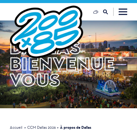
Skip to content
DALLAS
BIENVENUE
VOUS
Accueil
CCM Dallas 2026
À propos de Dallas