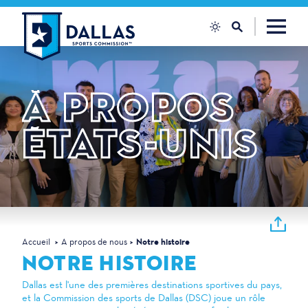
Skip to content
À PROPOS
ÉTATS-UNIS
Accueil
A propos de nous
Notre histoire
NOTRE HISTOIRE
Dallas est l'une des premières destinations sportives du pays,
et la Commission des sports de Dallas (DSC) joue un rôle