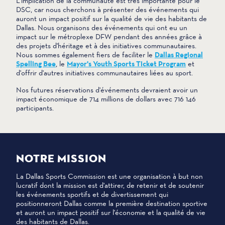
L'implication de la communauté est très importante pour le
DSC, car nous cherchons à présenter des événements qui
auront un impact positif sur la qualité de vie des habitants de
Dallas. Nous organisons des événements qui ont eu un
impact sur le métroplexe DFW pendant des années grâce à
des projets d'héritage et à des initiatives communautaires.
Nous sommes également fiers de faciliter le
Dallas Regional
Spelling Bee
, le
Mayor's Youth Sports Ticket Program
et
d'offrir d'autres initiatives communautaires liées au sport.
Nos futures réservations d'événements devraient avoir un
impact économique de 714 millions de dollars avec 716 146
participants.
NOTRE MISSION
La Dallas Sports Commission est une organisation à but non
lucratif dont la mission est d'attirer, de retenir et de soutenir
les événements sportifs et de divertissement qui
positionneront Dallas comme la première destination sportive
et auront un impact positif sur l'économie et la qualité de vie
des habitants de Dallas.