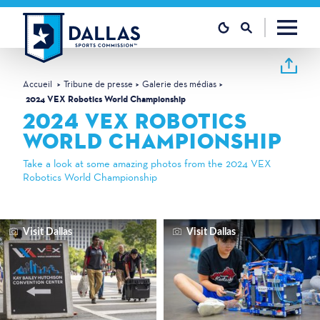
Skip to content
Accueil
Tribune de presse
Galerie des médias
2024 VEX Robotics World Championship
2024 VEX ROBOTICS
WORLD CHAMPIONSHIP
Take a look at some amazing photos from the 2024 VEX
Robotics World Championship
Visit Dallas
Visit Dallas