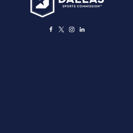
3535 Grand Ave
, Dallas, Texas 75210
info@dallassports.org
#DallasBIGWins
Informativa sulla privacy
|
Condizioni d'uso