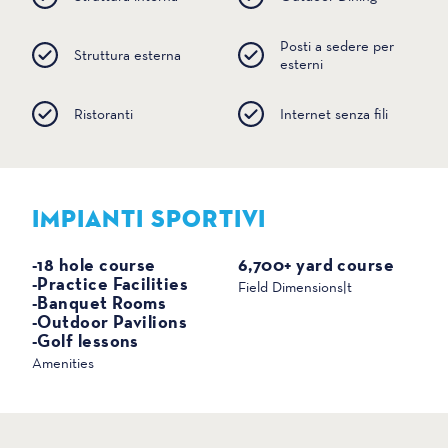
Posti a sedere per
Struttura esterna
esterni
Ristoranti
Internet senza fili
IMPIANTI SPORTIVI
SPORT
-18 hole course
6,700+ yard course
-Practice Facilities
Field Dimensions|t
-Banquet Rooms
-Outdoor Pavilions
-Golf lessons
Amenities