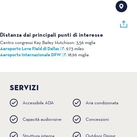
Distanza dai principali punti di interesse
Centro congressi Kay Bailey Hutchison:
3,56 miglia
Aeroporto Love Field di Dallas
:
9.73 miles
Aeroporto internazionale DFW
:
18,96 miglia
SERVIZI
Accessibile ADA
Aria condizionata
Capacità audiovisive
Concessioni
Struttura interna
Outdoor Dining