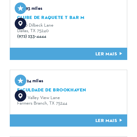
1.93 miles
CLUBE DE RAQUETE T BAR M
6060 Dilbeck Lane
Dallas, TX 75240
(972) 233-4444
LER MAIS
2.24 miles
FACULDADE DE BROOKHAVEN
3939 Valley View Lane
Farmers Branch, TX 75244
LER MAIS