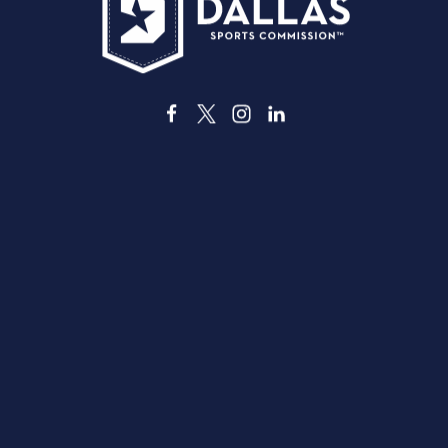
3535 Grand Ave
Dallas, Texas 75210
info@dallassports.org
#DallasBIGWins
Política de Privacidade
|
Termos de Utilização