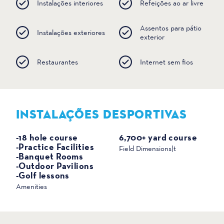
Instalações interiores
Refeições ao ar livre
Assentos para pátio
Instalações exteriores
exterior
Restaurantes
Internet sem fios
INSTALAÇÕES DESPORTIVAS
DESPORTO
-18 hole course
6,700+ yard course
-Practice Facilities
Field Dimensions|t
-Banquet Rooms
-Outdoor Pavilions
-Golf lessons
Amenities