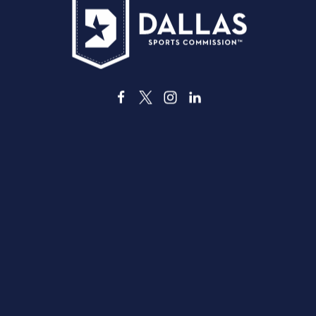
3535 Grand Ave
Dallas, Texas 75210
info@dallassports.org
#DallasBIGWins
Política de Privacidade
|
Termos de Utilização