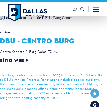
Saltar para o conteúdo
Início
DBU - CENTRO BURG
Centro Kenneth E. Burg
Dallas, TX 75211
SÍTIO WEB
The Burg Center was renovated in 2005 to welcome Men’s Basketball
to DBU’s Athletic Program. Renovations included a redesigned gym
floor, new scoreboards, team seating, basketball goals with LED lights
and shot clocks, coaches’ offices, home and visitor locker rooms,
storage, seats, and almost 600 more seats added on the east side to
bring the total seating capacity to 1,600.