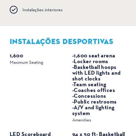
Instalações interiores
INSTALAÇÕES DESPORTIVAS
DESPORTO
1,600
-1,600 seat arena
-Locker rooms
Maximum Seating
-Basketball hoops
with LED lights and
shot clocks
-Team seating
-Coaches offices
-Concessions
-Public restrooms
-A/V and lighting
system
Amenities
LED Scoreboard
94 x 50 ft- Basketball