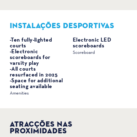
INSTALAÇÕES DESPORTIVAS
DESPORTO
-Ten fully-lighted
Electronic LED
courts
scoreboards
-Electronic
Scoreboard
scoreboards for
varsity play
-All courts
resurfaced in 2025
-Space for additional
seating available
Amenities
ATRACÇÕES NAS
PROXIMIDADES