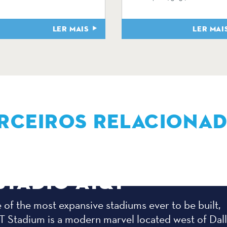
LER MAIS
LER MAI
RCEIROS RELACIONA
STÁDIO AT&T
of the most expansive stadiums ever to be built,
T Stadium is a modern marvel located west of Dal