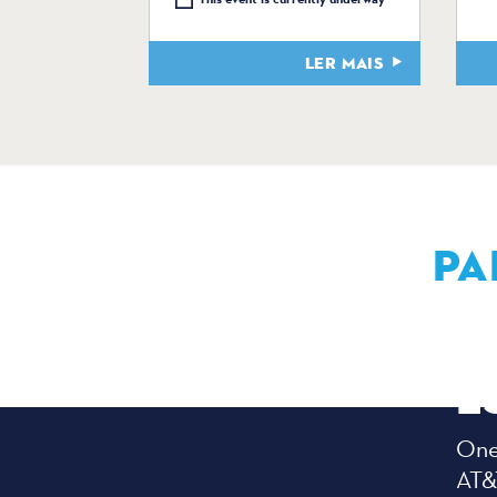
LER MAIS
PA
E
One 
AT&