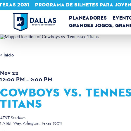
TEXAS 2031
PROGRAMA DE BILHETES PARA JOVE
Saltar para o conteúdo
PLANEADORES
EVENT
GRANDES JOGOS, GRAN
Início
Nov 22
12:00 PM – 2:00 PM
COWBOYS VS. TENNE
TITANS
AT&T Stadium
1 AT&T Way
Arlington, Texas 76011