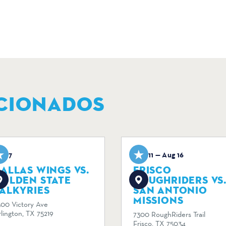
CIONADOS
ug 7
Aug 11 — Aug 16
ALLAS WINGS VS.
FRISCO
GOLDEN STATE
ROUGHRIDERS VS
ALKYRIES
SAN ANTONIO
MISSIONS
500 Victory Ave
lington, TX 75219
7300 RoughRiders Trail
Frisco, TX 75034