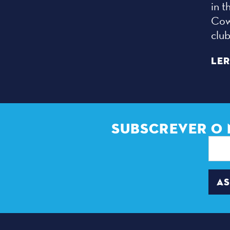
in t
Cow
club
LER
SUBSCREVER O 
Ender
de
correi
eletró
AS