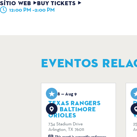
SÍTIO WEB
BUY TICKETS
12:00 PM –2:00 PM
EVENTOS RELA
Aug 8 — Aug 9
A
TEXAS RANGERS
D
VS. BALTIMORE
ORIOLES
V
734 Stadium Drive
2
Arlington, TX 76011
Ar
This event is currently underway