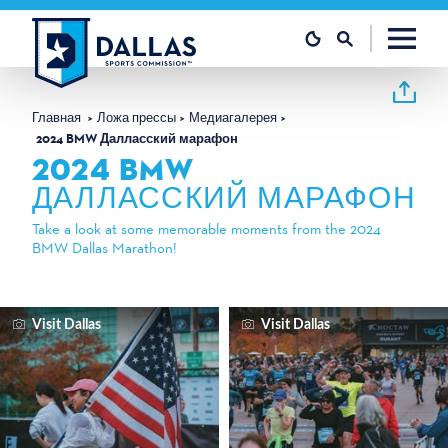
Перейти к содержанию
Главная
Ложа прессы
Медиагалерея
2024 BMW Далласский марафон
2024 BMW
ДАЛЛАССКИЙ МАРАФОН
Take a look at some memorable moments from the 2024
BMW Dallas Marathon!
Visit Dallas
Visit Dallas