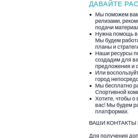
ДАВАЙТЕ РА
Мы поможем вам
релизами, реко
подачи материал
Нужна помощь в 
Мы будем работа
планы и стратег
Наши ресурсы п
создадим для ва
предложения и с
Или воспользуйт
город непосред
Мы бесплатно ра
Спортивной ком
Хотите, чтобы о
вас! Мы будем р
платформах.
ВАШИ КОНТАКТЫ
Для получения доп