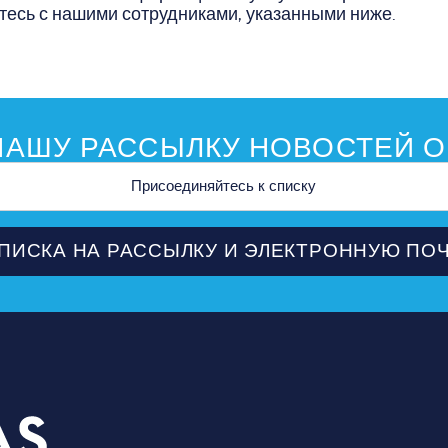
тесь с нашими сотрудниками, указанными ниже.
АШУ РАССЫЛКУ НОВОСТЕЙ О
ной
ПИСКА НА РАССЫЛКУ И ЭЛЕКТРОННУЮ ПО
ПЛАНИ
3535 Grand Ave
СОБЫТ
Даллас, Техас 75210
МЕСТА
info@dallassports.org