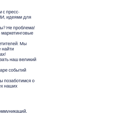
 с пресс-
МИ, идеями для
ы? Не проблема!
ь маркетинговые
етителей. Мы
 найти
ах!
зать наш великий
даре событий
Мы позаботимся о
ех наших
оммуникаций,