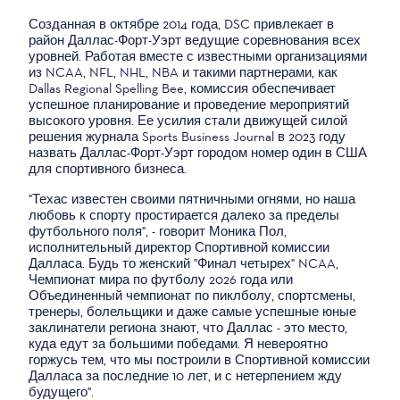
Созданная в октябре 2014 года, DSC привлекает в
район Даллас-Форт-Уэрт ведущие соревнования всех
уровней. Работая вместе с известными организациями
из NCAA, NFL, NHL, NBA и такими партнерами, как
Dallas Regional Spelling Bee, комиссия обеспечивает
успешное планирование и проведение мероприятий
высокого уровня. Ее усилия стали движущей силой
решения журнала Sports Business Journal в 2023 году
назвать Даллас-Форт-Уэрт городом номер один в США
для спортивного бизнеса.
"Техас известен своими пятничными огнями, но наша
любовь к спорту простирается далеко за пределы
футбольного поля", - говорит Моника Пол,
исполнительный директор Спортивной комиссии
Далласа. Будь то женский "Финал четырех" NCAA,
Чемпионат мира по футболу 2026 года или
Объединенный чемпионат по пиклболу, спортсмены,
тренеры, болельщики и даже самые успешные юные
заклинатели региона знают, что Даллас - это место,
куда едут за большими победами. Я невероятно
горжусь тем, что мы построили в Спортивной комиссии
Далласа за последние 10 лет, и с нетерпением жду
будущего".