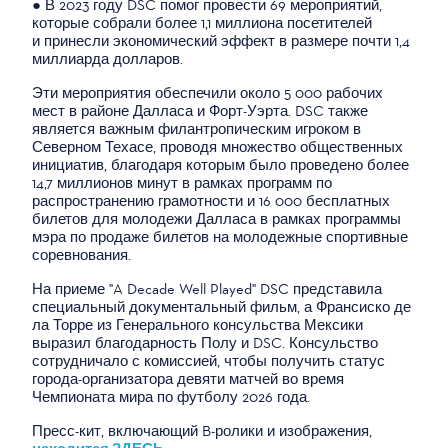
● В 2023 году DSC помог провести 69 мероприятий,
которые собрали более 1,1 миллиона посетителей
и принесли экономический эффект в размере почти 1,4
миллиарда долларов.
Эти мероприятия обеспечили около 5 000 рабочих
мест в районе Далласа и Форт-Уэрта. DSC также
является важным филантропическим игроком в
Северном Техасе, проводя множество общественных
инициатив, благодаря которым было проведено более
14,7 миллионов минут в рамках программ по
распространению грамотности и 16 000 бесплатных
билетов для молодежи Далласа в рамках программы
мэра по продаже билетов на молодежные спортивные
соревнования.
На приеме "A Decade Well Played" DSC представила
специальный документальный фильм, а Франсиско де
ла Торре из Генерального консульства Мексики
выразил благодарность Полу и DSC. Консульство
сотрудничало с комиссией, чтобы получить статус
города-организатора девяти матчей во время
Чемпионата мира по футболу 2026 года.
Пресс-кит, включающий B-ролики и изображения,