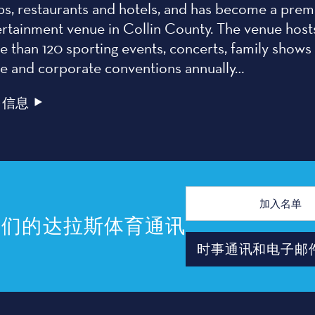
ps, restaurants and hotels, and has become a prem
ertainment venue in Collin County. The venue host
 than 120 sporting events, concerts, family shows
de and corporate conventions annually…
多信息
电
子
邮
我们的达拉斯体育通讯
件
地
时事通讯和电子邮
址