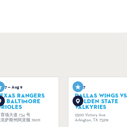
ug 7 — Aug 9
Aug 7
TEXAS RANGERS
DALLAS WINGS VS
S. BALTIMORE
GOLDEN STATE
ORIOLES
VALKYRIES
育场大道 734 号
2500 Victory Ave
克萨斯州阿灵顿 76011
Arlington, TX 75219