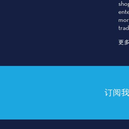
sho
ent
more
tra
更
订阅