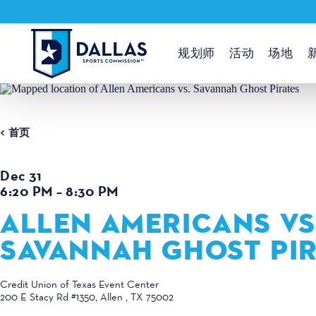
跳至内容
规划师
活动
场地
首页
Dec 31
6:20 PM – 8:30 PM
ALLEN AMERICANS VS
SAVANNAH GHOST PI
Credit Union of Texas Event Center
200 E Stacy Rd #1350
Allen , TX 75002