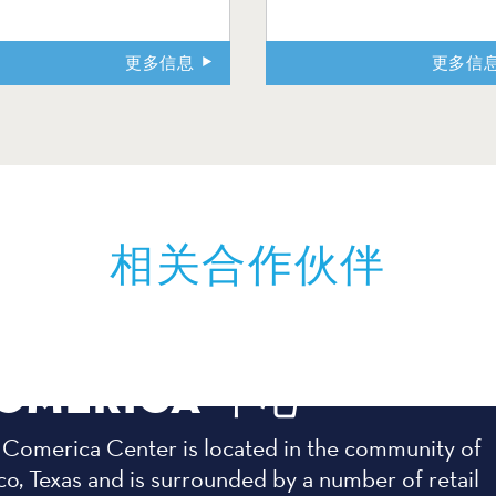
更多信息
更多信
相关合作伙伴
OMERICA 中心
 Comerica Center is located in the community of
co, Texas and is surrounded by a number of retail