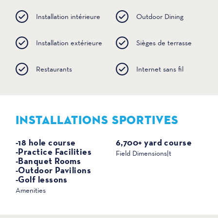
Installation intérieure
Outdoor Dining
Installation extérieure
Sièges de terrasse
Restaurants
Internet sans fil
INSTALLATIONS SPORTIVES
SPORTS
-18 hole course
6,700+ yard course
-Practice Facilities
Field Dimensions|t
-Banquet Rooms
-Outdoor Pavilions
-Golf lessons
Amenities