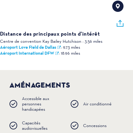
Distance des principaux points d'intérêt
Centre de convention Kay Bailey Hutchison :
3.56 miles
Aéroport Love Field de Dallas
:
9.73 miles
Aéroport international DFW
:
18.96 miles
AMÉNAGEMENTS
Accessible aux
personnes
Air conditionné
handicapées
Capacités
Concessions
audiovisuelles