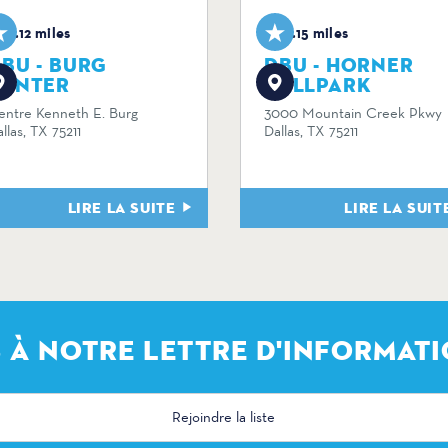
0.12 miles
0.15 miles
BU - BURG
DBU - HORNER
CENTER
BALLPARK
entre Kenneth E. Burg
3000 Mountain Creek Pkwy
llas, TX 75211
Dallas, TX 75211
LIRE LA SUITE
LIRE LA SUIT
 À NOTRE LETTRE D'INFORMATI