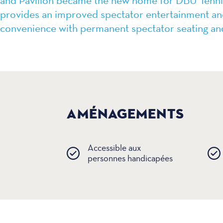
and Pavilion became the new home for DBU Tennis 
provides an improved spectator entertainment a
convenience with permanent spectator seating and 
AMÉNAGEMENTS
Accessible aux
personnes handicapées