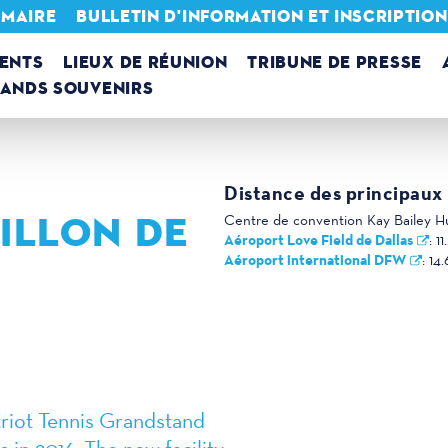
 MAIRE
BULLETIN D'INFORMATION ET INSCRIPTIO
ENTS
LIEUX DE RÉUNION
TRIBUNE DE PRESSE
RANDS SOUVENIRS
Distance des principaux 
VILLON DE
Centre de convention Kay Bailey H
Aéroport Love Field de Dallas
:
11
Aéroport international DFW
:
14.
riot Tennis Grandstand