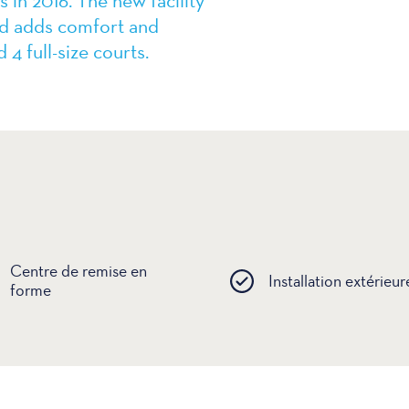
in 2016. The new facility
nd adds comfort and
4 full-size courts.
Centre de remise en
Installation extérieur
forme