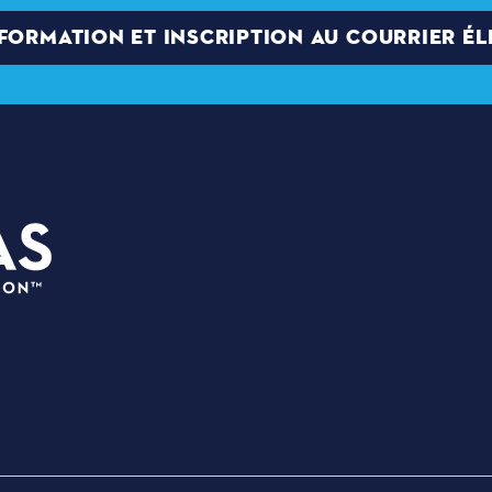
NFORMATION ET INSCRIPTION AU COURRIER É
PLANIF
3535 Grand Ave,
EVÉNEM
, Dallas, Texas 75210
LIEUX 
info@dallassports.org
TRIBUN
#DallasBIGWins
A PROP
Politique de confidentialité
|
DE GRA
Conditions d'utilisation
GRANDS