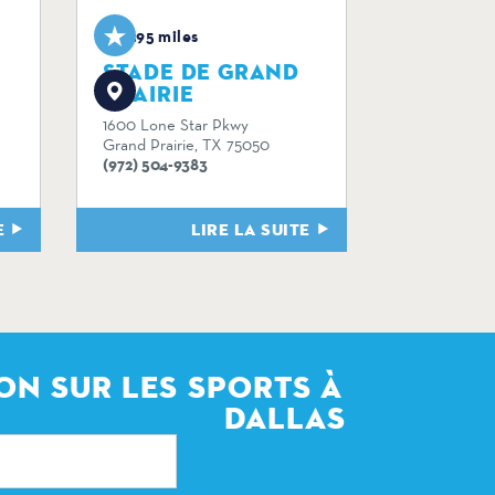
4.95 miles
STADE DE GRAND
PRAIRIE
1600 Lone Star Pkwy
Grand Prairie, TX 75050
(972) 504-9383
E
LIRE LA SUITE
ON SUR LES SPORTS À
DALLAS