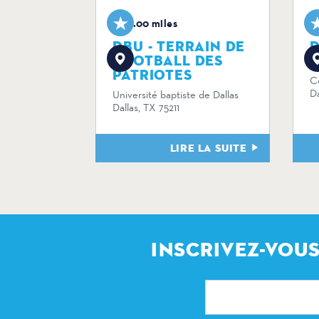
0.00 miles
DBU - TERRAIN DE
D
FOOTBALL DES
PATRIOTES
C
Da
Université baptiste de Dallas
Dallas, TX 75211
LIRE LA SUITE
INSCRIVEZ-VOUS
Adresse
électronique