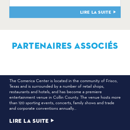
LIRE LA SUITE
PARTENAIRES ASSOCIÉS
CENTRE COMERICA
The Comerica Center is located in the community of Frisco,
Texas and is surrounded by a number of retail shops,
restaurants and hotels, and has become a premiere
entertainment venue in Collin County. The venue hosts more
than 120 sporting events, concerts, family shows and trade
and corporate conventions annually…
LIRE LA SUITE