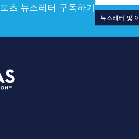
일
스포츠 뉴스레터 구독하기
주
소
뉴스레터 및 
플
3535 Grand Ave
이
Dallas, Texas 75210
장
info@dallassports.org
상
#달라스 빅윈스
회
개인정보 처리방침
|
이용약관
대