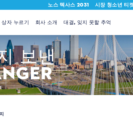
노스 텍사스 2031
시장 청소년 티
상자 누르기
회사 소개
대결, 잊지 못할 추억
지
보낸
ANGER
시지