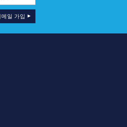
이메일 가입
래너
뉴스레터 및 이메일 가입
벤트
시장 청소년 티켓 프로그램
소
자원 봉사자
자 누르기
사 소개
결, 잊지 못할 추억