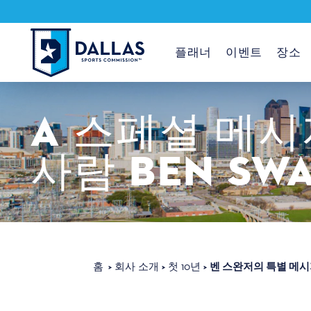
콘텐츠로 건너뛰기
플래너
이벤트
장소
A
스페셜
메시
사람
BEN
SW
벤 스완저의 특별 메
홈
회사 소개
첫 10년