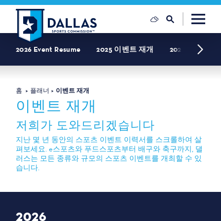
콘텐츠로 건너뛰기
2026 Event Resume
2025 이벤트 재개
2024 이벤트 
홈
플래너
이벤트 재개
이벤트 재개
저희가 도와드리겠습니다
지난 몇 년 동안의 스포츠 이벤트 이력서를 스크롤하여 살
펴보세요. e스포츠와 푸드스포츠부터 배구와 축구까지, 댈
러스는 모든 종류와 규모의 스포츠 이벤트를 개최할 수 있
습니다.
2026