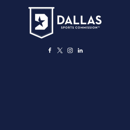
3535 Grand Ave
Dallas, Texas 75210
info@dallassports.org
#달라스 빅윈스
개인정보 처리방침
|
이용약관