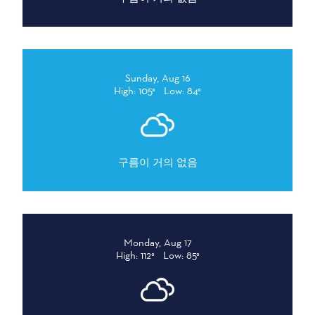
Sunday, Aug 16
High: 105°
Low: 84°
구름이 거의 없음
Monday, Aug 17
High: 112°
Low: 85°