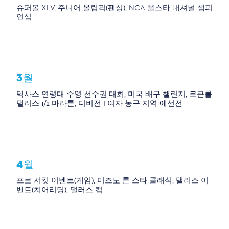
슈퍼볼 XLV, 주니어 올림픽(펜싱), NCA 올스타 내셔널 챔피
언십
3월
텍사스 연령대 수영 선수권 대회, 미국 배구 챌린지, 로큰롤
댈러스 1/2 마라톤, 디비전 I 여자 농구 지역 예선전
4월
프로 서킷 이벤트(게임), 미즈노 론 스타 클래식, 댈러스 이
벤트(치어리딩), 댈러스 컵