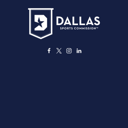
3535 Grand Ave
Даллас, Техас 75210
info@dallassports.org
#DallasBIGWins
Политика конфиденциальности
|
Услови
использования