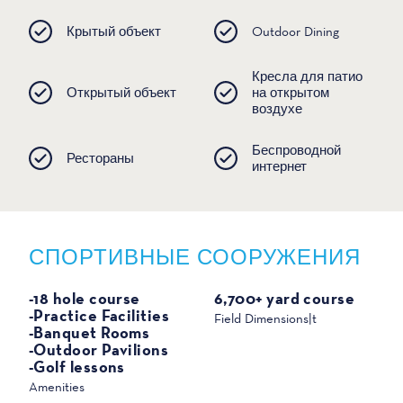
Крытый объект
Outdoor Dining
Кресла для патио
Открытый объект
на открытом
воздухе
Беспроводной
Рестораны
интернет
СПОРТИВНЫЕ СООРУЖЕНИЯ
СПОРТ
-18 hole course
6,700+ yard course
-Practice Facilities
Field Dimensions|t
-Banquet Rooms
-Outdoor Pavilions
-Golf lessons
Amenities