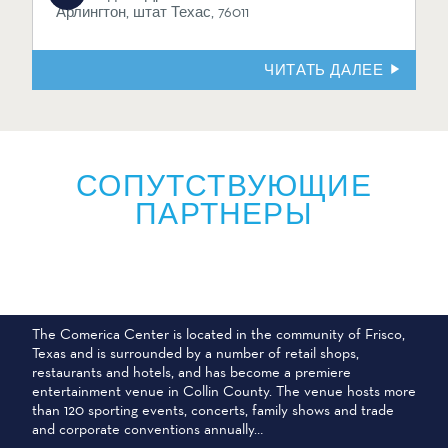
Арлингтон, штат Техас, 76011
ЧИТАТЬ ДАЛЕЕ
СОПУТСТВУЮЩИЕ
ПАРТНЕРЫ
КОМЕРИКА-ЦЕНТР
The Comerica Center is located in the community of Frisco,
Texas and is surrounded by a number of retail shops,
restaurants and hotels, and has become a premiere
entertainment venue in Collin County. The venue hosts more
than 120 sporting events, concerts, family shows and trade
and corporate conventions annually…