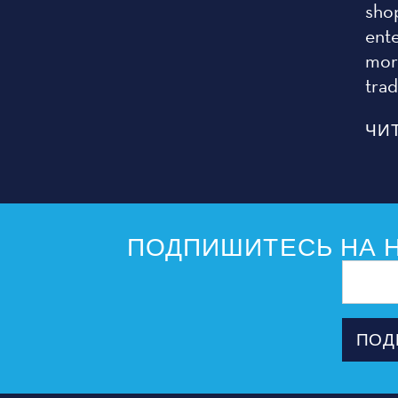
sho
ent
more
tra
ЧИ
ПОДПИШИТЕСЬ НА Н
Адрес
электрон
почты
ПОД