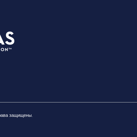
ПЛАН
3535 Grand Ave
СОБЫ
Даллас, Техас 75210
МЕСТ
info@dallassports.org
ЛОЖА
#DallasBIGWins
О НАС
Политика
ВЕЛИК
конфиденциальности
|
НЕЗА
ВОСП
Условия использования
права защищены.