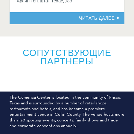
Арлингтон, штат Техас, 76011
ЧИТАТЬ ДАЛЕЕ
СОПУТСТВУЮЩИЕ
ПАРТНЕРЫ
КОМЕРИКА-ЦЕНТР
The Comerica Center is located in the community of Frisco,
Texas and is surrounded by a number of retail shops,
restaurants and hotels, and has become a premiere
entertainment venue in Collin County. The venue hosts more
than 120 sporting events, concerts, family shows and trade
and corporate conventions annually…