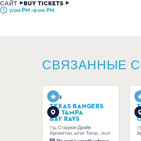
САЙТ
BUY TICKETS
7:00 PM –9:00 PM
СВЯЗАННЫЕ 
Aug 3
A
TEXAS RANGERS
VS. TAMPA
V
BAY RAYS
734 Стадион Драйв
7
Арлингтон, штат Техас, 76011
А
This event is currently underway