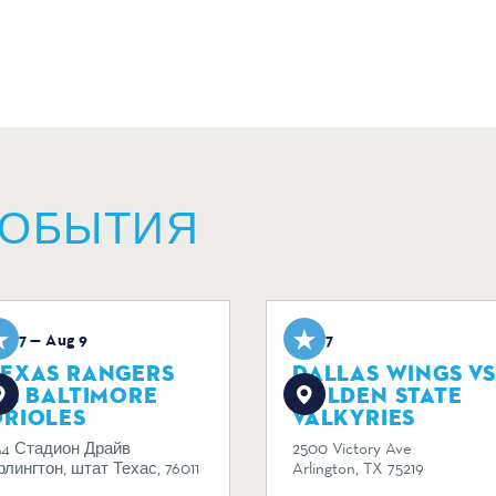
СОБЫТИЯ
ug 7 — Aug 9
Aug 7
TEXAS RANGERS
DALLAS WINGS VS
S. BALTIMORE
GOLDEN STATE
ORIOLES
VALKYRIES
34 Стадион Драйв
2500 Victory Ave
рлингтон, штат Техас, 76011
Arlington, TX 75219