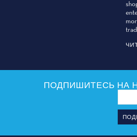
sho
ent
more
tra
ЧИ
ПОДПИШИТЕСЬ НА Н
Адрес
электрон
почты
ПОД