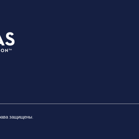
ПЛАН
3535 Grand Ave
СОБЫ
Даллас, Техас 75210
МЕСТ
info@dallassports.org
ЛОЖА
#DallasBIGWins
О НА
Политика
ВЕЛИ
конфиденциальности
|
НЕЗА
ВОСП
Условия использования
права защищены.