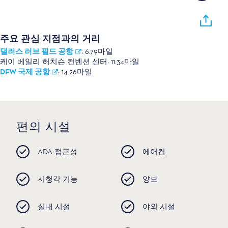
주요 관심 지점과의 거리
댈러스 러브 필드 공항
:
6.79마일
케이 베일리 허치슨 컨벤션 센터:
11.34마일
DFW 국제 공항
:
14.26마일
편의 시설
ADA 접근성
에어컨
시청각 기능
양보
실내 시설
야외 시설