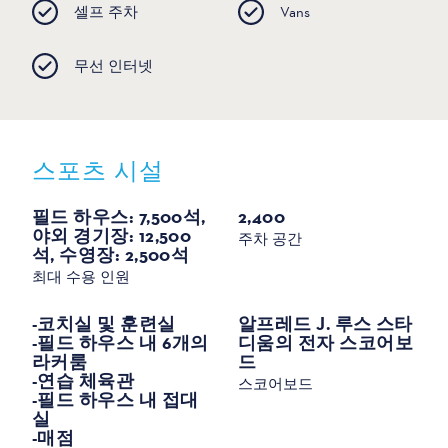
셀프 주차
Vans
무선 인터넷
스포츠 시설
스포츠
필드 하우스: 7,500석,
2,400
야외 경기장: 12,500
주차 공간
석, 수영장: 2,500석
최대 수용 인원
-코치실 및 훈련실
알프레드 J. 루스 스타
-필드 하우스 내 6개의
디움의 전자 스코어보
라커룸
드
-연습 체육관
스코어보드
-필드 하우스 내 접대
실
-매점