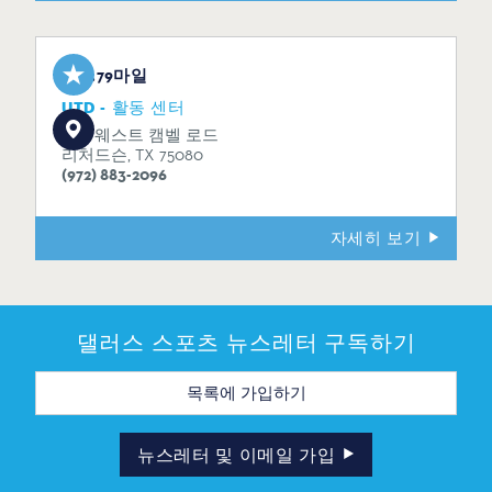
3.79마일
UTD - 활동 센터
800 웨스트 캠벨 로드
리처드슨, TX 75080
(972) 883-2096
자세히 보기
댈러스 스포츠 뉴스레터 구독하기
이
메
일
주
소
뉴스레터 및 이메일 가입