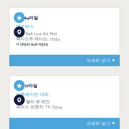
1.64마일
배트박스
5100 Belt Line Rd, #612
텍사스주 애디슨, 75254
+1 (956) 949-9563
자세히 보기
3.17마일
브룩헤이븐 대학
3939 밸리 뷰 레인
파머스 브랜치, TX 75244
자세히 보기