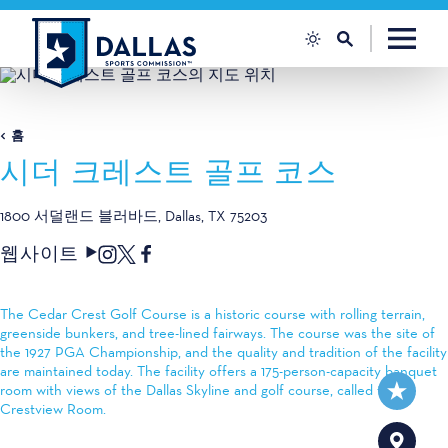
콘텐츠로 건너뛰기
홈
시더 크레스트 골프 코스
1800 서덜랜드 블러바드
Dallas, TX 75203
웹사이트
The Cedar Crest Golf Course is a historic course with rolling terrain,
greenside bunkers, and tree-lined fairways. The course was the site of
the 1927 PGA Championship, and the quality and tradition of the facility
are maintained today. The facility offers a 175-person-capacity banquet
room with views of the Dallas Skyline and golf course, called the
Crestview Room.