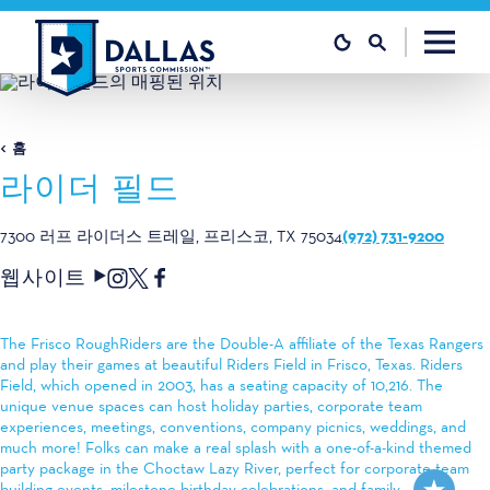
콘텐츠로 건너뛰기
홈
라이더 필드
(972) 731-9200
7300 러프 라이더스 트레일
프리스코, TX 75034
웹사이트
The Frisco RoughRiders are the Double-A affiliate of the Texas Rangers
and play their games at beautiful Riders Field in Frisco, Texas. Riders
Field, which opened in 2003, has a seating capacity of 10,216. The
unique venue spaces can host holiday parties, corporate team
experiences, meetings, conventions, company picnics, weddings, and
much more! Folks can make a real splash with a one-of-a-kind themed
party package in the Choctaw Lazy River, perfect for corporate team
building events, milestone birthday celebrations, and family