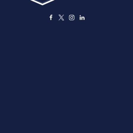
3535 Grand Ave
Dallas, Texas 75210
info@dallassports.org
#달라스 빅윈스
개인정보 처리방침
|
이용약관