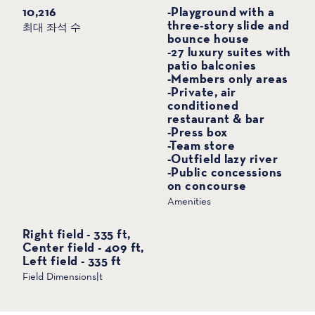
스포츠
10,216
-Playground with a
three-story slide and
최대 좌석 수
bounce house
-27 luxury suites with
patio balconies
-Members only areas
-Private, air
conditioned
restaurant & bar
-Press box
-Team store
-Outfield lazy river
-Public concessions
on concourse
Amenities
Right field - 335 ft,
Center field - 409 ft,
Left field - 335 ft
Field Dimensions|t