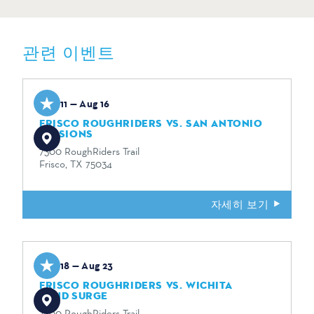
관련 이벤트
Aug 11 — Aug 16
FRISCO ROUGHRIDERS VS. SAN ANTONIO
MISSIONS
7300 RoughRiders Trail
Frisco, TX 75034
자세히 보기
Aug 18 — Aug 23
FRISCO ROUGHRIDERS VS. WICHITA
WIND SURGE
7300 RoughRiders Trail