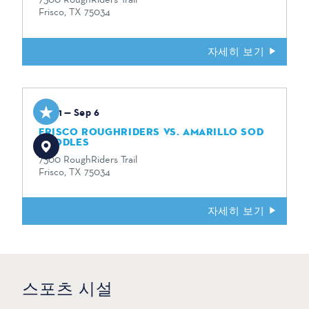
Frisco, TX 75034
자세히 보기
Sep 1 — Sep 6
FRISCO ROUGHRIDERS VS. AMARILLO SOD
POODLES
7300 RoughRiders Trail
Frisco, TX 75034
자세히 보기
스포츠 시설