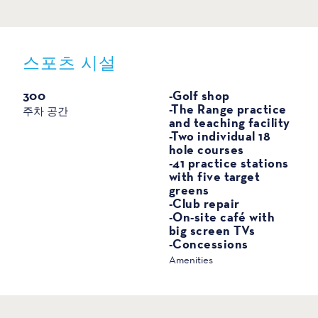
스포츠 시설
스포츠
300
-Golf shop
-The Range practice
주차 공간
and teaching facility
-Two individual 18
hole courses
-41 practice stations
with five target
greens
-Club repair
-On-site café with
big screen TVs
-Concessions
Amenities