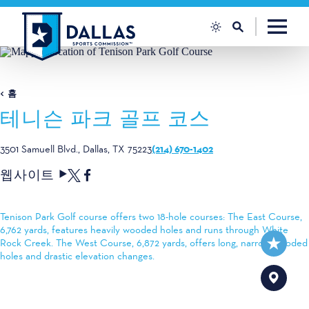
콘텐츠로 건너뛰기
홈
테니슨 파크 골프 코스
(214) 670-1402
3501 Samuell Blvd.
Dallas, TX 75223
웹사이트
Tenison Park Golf course offers two 18-hole courses: The East Course,
6,762 yards, features heavily wooded holes and runs through White
Rock Creek. The West Course, 6,872 yards, offers long, narrow wooded
holes and drastic elevation changes.