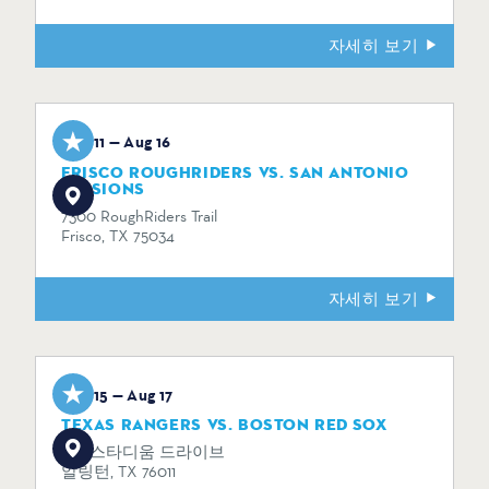
자세히 보기
Aug 11 — Aug 16
FRISCO ROUGHRIDERS VS. SAN ANTONIO
MISSIONS
7300 RoughRiders Trail
Frisco, TX 75034
자세히 보기
Aug 15 — Aug 17
TEXAS RANGERS VS. BOSTON RED SOX
734 스타디움 드라이브
알링턴, TX 76011