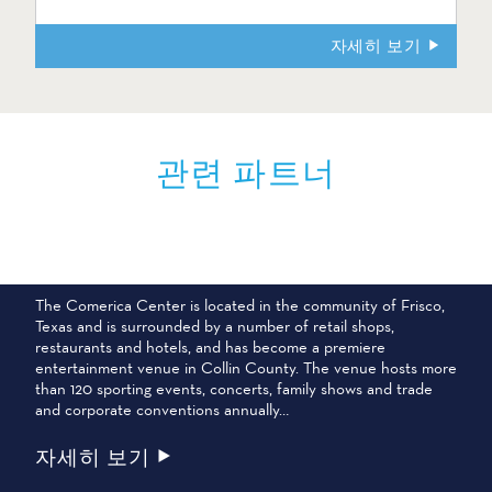
자세히 보기
관련 파트너
코메리카 센터
The Comerica Center is located in the community of Frisco,
Texas and is surrounded by a number of retail shops,
restaurants and hotels, and has become a premiere
entertainment venue in Collin County. The venue hosts more
than 120 sporting events, concerts, family shows and trade
and corporate conventions annually…
자세히 보기