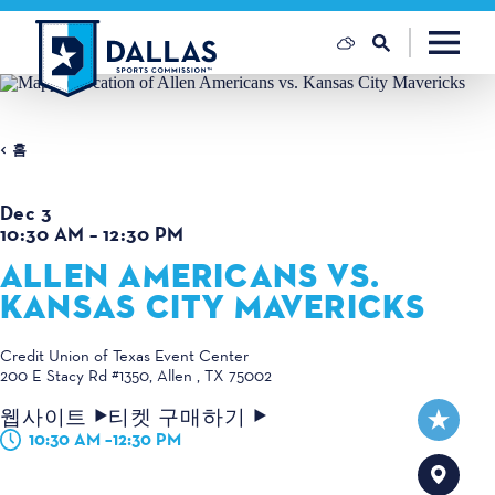
콘텐츠로 건너뛰기
홈
Dec 3
10:30 AM – 12:30 PM
ALLEN AMERICANS VS.
KANSAS CITY MAVERICKS
Credit Union of Texas Event Center
200 E Stacy Rd #1350
Allen , TX 75002
웹사이트
티켓 구매하기
10:30 AM –12:30 PM