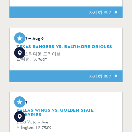
자세히 보기
Aug 7 — Aug 9
TEXAS RANGERS VS. BALTIMORE ORIOLES
734 스타디움 드라이브
알링턴, TX 76011
자세히 보기
Aug 7
DALLAS WINGS VS. GOLDEN STATE
VALKYRIES
2500 Victory Ave
Arlington, TX 75219