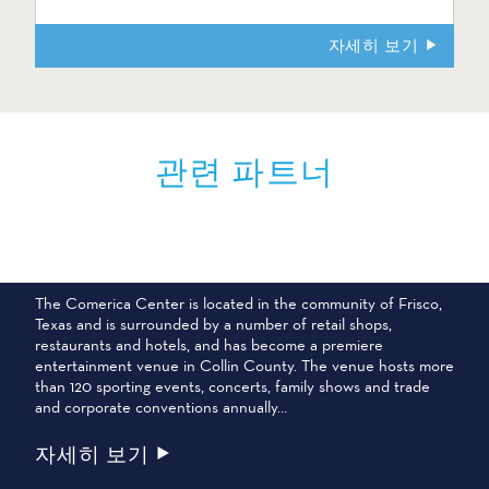
자세히 보기
관련 파트너
코메리카 센터
The Comerica Center is located in the community of Frisco,
Texas and is surrounded by a number of retail shops,
restaurants and hotels, and has become a premiere
entertainment venue in Collin County. The venue hosts more
than 120 sporting events, concerts, family shows and trade
and corporate conventions annually…
자세히 보기