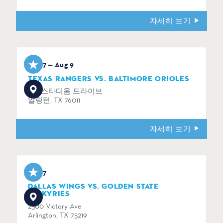
자세히 보기
Aug 7 — Aug 9
TEXAS RANGERS VS. BALTIMORE ORIOLES
734 스타디움 드라이브
알링턴, TX 76011
자세히 보기
Aug 7
DALLAS WINGS VS. GOLDEN STATE
VALKYRIES
2500 Victory Ave
Arlington, TX 75219