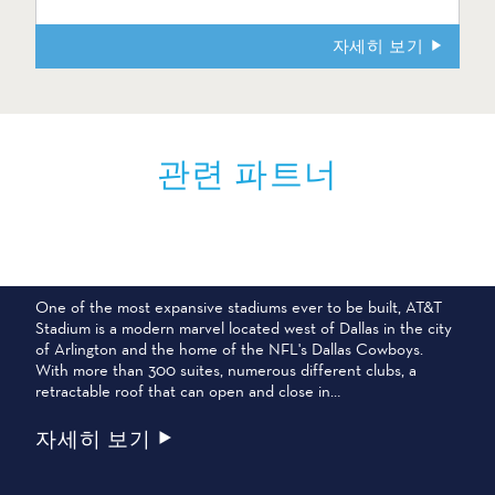
자세히 보기
관련 파트너
AT&T 스타디움
One of the most expansive stadiums ever to be built, AT&T
Stadium is a modern marvel located west of Dallas in the city
of Arlington and the home of the NFL's Dallas Cowboys.
With more than 300 suites, numerous different clubs, a
retractable roof that can open and close in…
자세히 보기