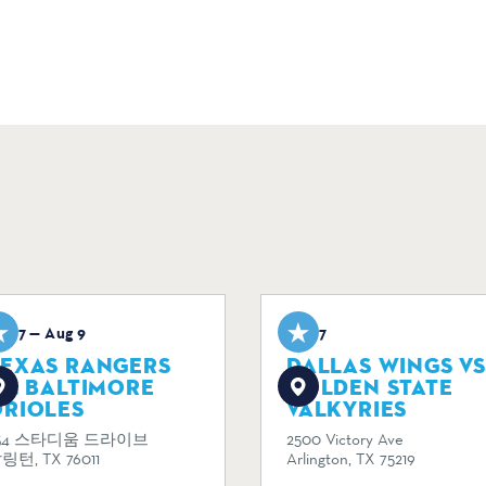
ug 7 — Aug 9
Aug 7
TEXAS RANGERS
DALLAS WINGS VS
S. BALTIMORE
GOLDEN STATE
ORIOLES
VALKYRIES
34 스타디움 드라이브
2500 Victory Ave
링턴, TX 76011
Arlington, TX 75219