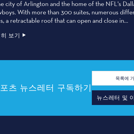
he city of Arlington and the home of the NFL's Dall
boys. With more than 300 suites, numerous diffe
s, a retractable roof that can open and close in…
히 보기
이
메
일
스포츠 뉴스레터 구독하기
주
소
뉴스레터 및 