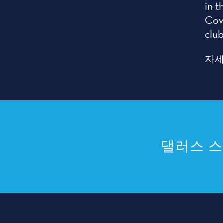
in t
Cow
club
자세
댈러스 