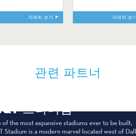
자세히 보기
자세히 보
관련 파트너
T&T 스타디움
of the most expansive stadiums ever to be built,
T Stadium is a modern marvel located west of Dal