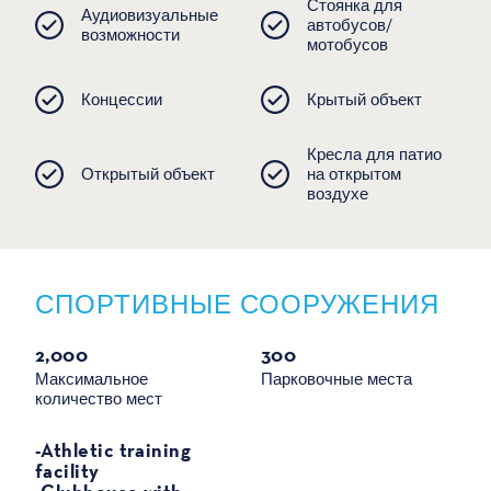
Стоянка для
Аудиовизуальные
автобусов/
возможности
мотобусов
Концессии
Крытый объект
Кресла для патио
Открытый объект
на открытом
воздухе
СПОРТИВНЫЕ СООРУЖЕНИЯ
СПОРТ
2,000
300
Максимальное
Парковочные места
количество мест
-Athletic training
facility