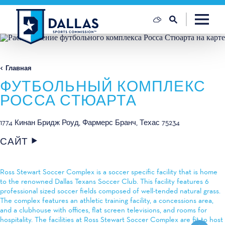
Перейти к содержанию
Главная
ФУТБОЛЬНЫЙ КОМПЛЕКС
РОССА СТЮАРТА
1774 Кинан Бридж Роуд
Фармерс Бранч, Техас 75234
САЙТ
Ross Stewart Soccer Complex is a soccer specific facility that is home
to the renowned Dallas Texans Soccer Club. This facility features 6
professional sized soccer fields composed of well-tended natural grass.
The complex features an athletic training facility, a concessions area,
and a clubhouse with offices, flat screen televisions, and rooms for
hospitality. The facilities at Ross Stewart Soccer Complex are fit to host