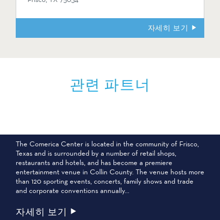
자세히 보기
관련 파트너
코메리카 센터
The Comerica Center is located in the community of Frisco,
Texas and is surrounded by a number of retail shops,
restaurants and hotels, and has become a premiere
entertainment venue in Collin County. The venue hosts more
than 120 sporting events, concerts, family shows and trade
and corporate conventions annually…
자세히 보기