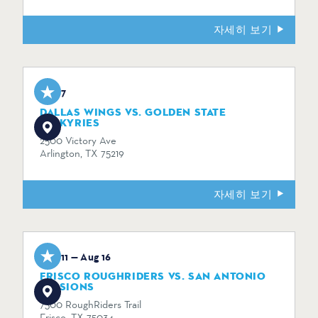
자세히 보기
Aug 7
DALLAS WINGS VS. GOLDEN STATE
VALKYRIES
2500 Victory Ave
Arlington, TX 75219
자세히 보기
Aug 11 — Aug 16
FRISCO ROUGHRIDERS VS. SAN ANTONIO
MISSIONS
7300 RoughRiders Trail
Frisco, TX 75034